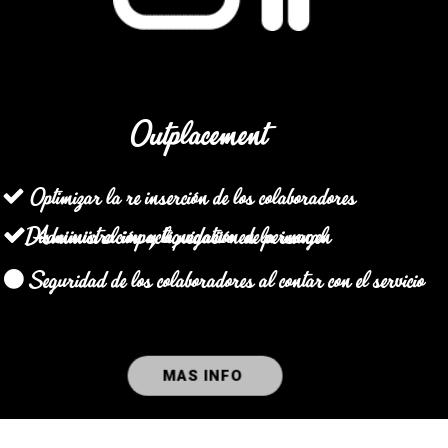
Outplacement
Optimizar la re inserción de los colaboradores
Administración y liquidación de personal
Disminuir el impacto negativo en la imagen
Seguridad de los colaboradores al contar con el servicio
MAS INFO